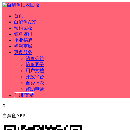
首页
白鲸鱼APP
预约回收
鲸鱼资讯
企业捐赠
福利商城
更多服务
鲸鱼公益
鲸鱼圈子
用户文档
开放平台
自费捐衣
帮助申请
注册/登录
X
白鲸鱼APP