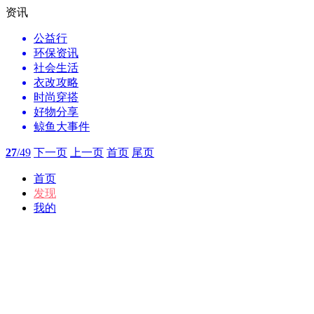
资讯
公益行
环保资讯
社会生活
衣改攻略
时尚穿搭
好物分享
鲸鱼大事件
27
/49
下一页
上一页
首页
尾页
首页
发现
我的