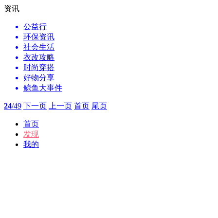
资讯
公益行
环保资讯
社会生活
衣改攻略
时尚穿搭
好物分享
鲸鱼大事件
24
/49
下一页
上一页
首页
尾页
首页
发现
我的