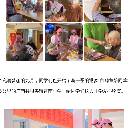
了充满梦想的九月，同学们也开始了新一季的逐梦!白鲸鱼陪同莘
多公里的广南县坝美镇普南小学，给同学们送去开学爱心物资。