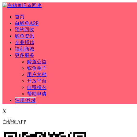
首页
白鲸鱼APP
预约回收
鲸鱼资讯
企业捐赠
福利商城
更多服务
鲸鱼公益
鲸鱼圈子
用户文档
开放平台
自费捐衣
帮助申请
注册/登录
X
白鲸鱼APP