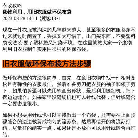
衣改攻略
废物利用，用旧衣服做环保布袋
2023-08-28 14:11 浏览:
1371
现在一件衣服被淘汰的几率越来越大，甚至很多的衣服都穿不
过来就过时闲置了，丢掉又太可惜了。出门买东西，不要塑料
袋没法装;要了塑料袋又污染环境。在这里就教大家一个废物
利用旧衣服制作实用性很强的环保布袋。
旧衣服做环保布袋方法步骤
做环保布袋的方法很简单，首先，在废旧衣物中找一件相对宽
松且有弹性的衣服最佳。然后准备剪刀把衣服的袖子和领子剪
下，如果怕剪歪可以先用笔画出形状，最后利用缝纫机，把下
摆边边缝合。如果家里没缝纫机也可以针线代替，但针线缝合
一定要密度很小。
如果不想要用针线也可以直接做出一个布袋，只需要在上面步
骤缝合的边边裁剪成均匀的流苏条。然后再错开的将流苏打
结，尽量打的结实一点，如果还是不放心可以用针线缝合再打
结。