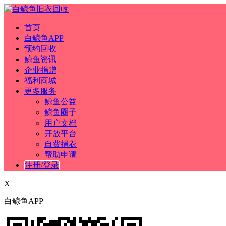
首页
白鲸鱼APP
预约回收
鲸鱼资讯
企业捐赠
福利商城
更多服务
鲸鱼公益
鲸鱼圈子
用户文档
开放平台
自费捐衣
帮助申请
注册/登录
X
白鲸鱼APP