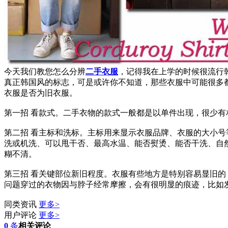
今天我们教您怎么分辨
二手衣服
，记得我在上学的时候很流行
真正韩国风的标志，可是或许你不知道，那些衣服中可能很多
衣服是否为旧衣服。
第一招 看款式。二手衣物的款式一般都是以单件出现，很少有
第二招 看主标和洗标。主标用来显示衣服品牌、衣服的大小
洗或机洗、可以甩干否、最高水温、能否熨烫、能否干洗、自
糊不清。
第三招 看关键部位新旧程度。衣服有些地方是特别容易显旧
问题穿过的衣物因与脖子经常摩擦，会有很明显的痕迹，比如
同类资讯
更多>
用户评论
更多>
0
条
相关评论