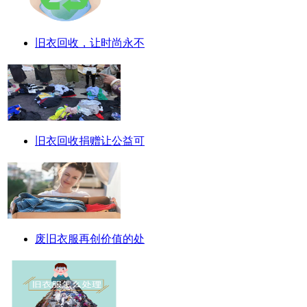
旧衣回收，让时尚永不
旧衣回收捐赠让公益可
废旧衣服再创价值的处