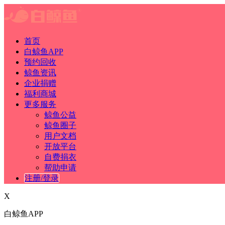
首页
白鲸鱼APP
预约回收
鲸鱼资讯
企业捐赠
福利商城
更多服务
鲸鱼公益
鲸鱼圈子
用户文档
开放平台
自费捐衣
帮助申请
注册/登录
X
白鲸鱼APP