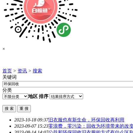
×
首页
>
资讯
>
搜索
关键词
分类
地区
排序
2023-10-18 09:37
旧衣服也有新生命，
环保回收
再利用
2023-09-07 15:23
零浪费，零污染：回收为环境带来的改
2023-08-14 14:07
公益和
环保回收
旧衣服的方式有什么区