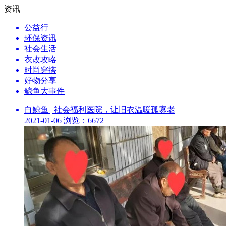
资讯
公益行
环保资讯
社会生活
衣改攻略
时尚穿搭
好物分享
鲸鱼大事件
白鲸鱼 | 社会福利医院，让旧衣温暖孤寡老
2021-01-06
浏览：6672