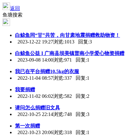
返回
鱼塘搜索
白鲸鱼同“甘”共苦，向甘肃地震
捐赠
救助物资！
2023-12-22 19:27
浏览:1013 回复:3
白鲸鱼公益 I 广南县坝美镇普南小学爱心物资
捐赠
2023-09-08 14:00
浏览:971 回复:1
我已在平台
捐赠
10.5kg的衣服
2022-11-04 08:57
浏览:337 回复:1
我要
捐赠
2022-11-02 06:02
浏览:582 回复:2
请问怎么
捐赠
旧文具
2022-10-25 22:14
浏览:748 回复:3
第一次
捐赠
2022-10-23 20:06
浏览:318 回复:1